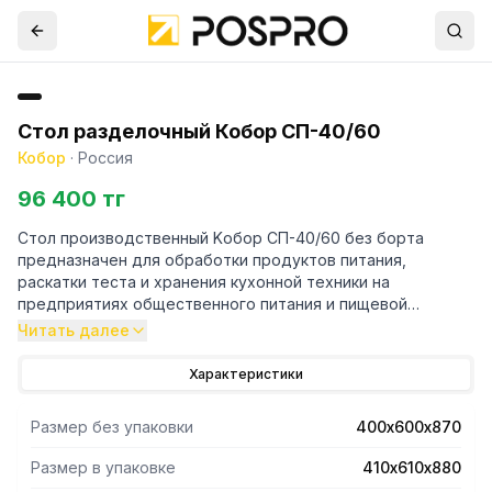
Стол разделочный Кобор СП-40/60
Кобор
·
Россия
96 400 тг
Стол производственный Kобор СП-40/60 без борта
предназначен для обработки продуктов питания,
раскатки теста и хранения кухонной техники на
предприятиях общественного питания и пищевой
промышленности.
Читать далее
- Снизу сплошная полка.
Характеристики
- Столешница стола изготовлена из нержавеющей стали
aisi 430 и усилена с внутренней стороны листом
Размер без упаковки
400х600х870
ламинированной древесно-стружечной плитой толщиной
16 мм, что увеличивает прочность и исключает прогиб
Размер в упаковке
410х610х880
столешницы.