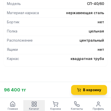
- Каркас стола состоит из ножек, выполненных из
Модель
СП-40/60
нержавеющей квадратной трубы 40х40 мм.
- Рекомендуемая нагрузка на стол не более 100 кг.
Материал каркаса
нержавеющая сталь
- Ножки стола имеют регулируемые по высоте опоры,
позволяющие устранять неровности пола.
Бортик
нет
- Изделия разборные и поставляются в упаковке, что
Полка
цельная
облегчает их транспортировку и хранение.
Расположение
центральный
Ящики
нет
Каркас
квадратная труба
96 400 тг
В корзину
Главная
Каталог
Корзина
Контакты
Профиль