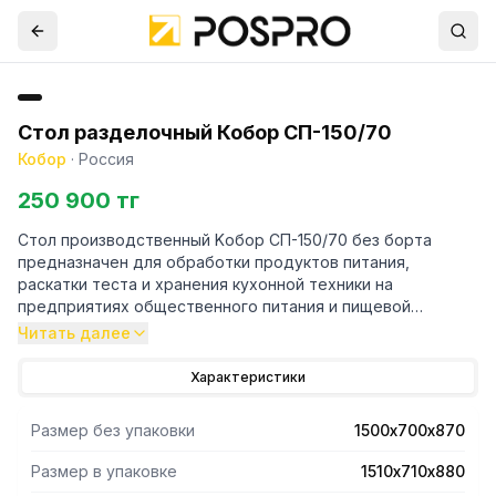
Стол разделочный Кобор СП-150/70
Кобор
·
Россия
250 900 тг
Стол производственный Kобор СП-150/70 без борта
предназначен для обработки продуктов питания,
раскатки теста и хранения кухонной техники на
предприятиях общественного питания и пищевой
промышленности.
Читать далее
- Снизу сплошная полка.
Характеристики
- Столешница стола изготовлена из нержавеющей стали
aisi 430 и усилена с внутренней стороны листом
Размер без упаковки
1500х700х870
ламинированной древесно-стружечной плитой толщиной
16 мм, что увеличивает прочность и исключает прогиб
Размер в упаковке
1510х710х880
столешницы.