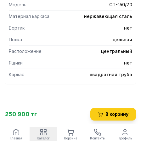
- Каркас стола состоит из ножек, выполненных из
Модель
СП-150/70
нержавеющей квадратной трубы 40х40 мм.
- Рекомендуемая нагрузка на стол не более 100 кг.
Материал каркаса
нержавеющая сталь
- Ножки стола имеют регулируемые по высоте опоры,
позволяющие устранять неровности пола.
Бортик
нет
- Изделия разборные и поставляются в упаковке, что
Полка
цельная
облегчает их транспортировку и хранение.
Расположение
центральный
Ящики
нет
Каркас
квадратная труба
250 900 тг
В корзину
Главная
Каталог
Корзина
Контакты
Профиль