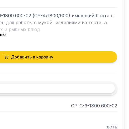
-1800.600-02 (СР-4/1800/600) имеющий борта с 
н для работы с мукой, изделиями из теста, а 
х и рыбных блюд.

тью
товлена из нержавеющей стали. Она укреплена с 
том ламинированной древесно-стружечной 
прочность и исключает прогиб столешницы.

Добавить в корзину
олка изготовлены из оцинкованной стали. 

тку, также изготовленную из оцинкованной 
гулируемые по высоте опоры, позволяющие 
сти пола.
СР-С-3-1800.600-02
есть