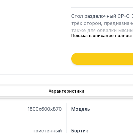
Стол разделочный СР-С-3
трёх сторон, предназначе
также для обвалки мясны
Показать описание полнос
- Столешница стола изго
внутренней стороны лис
плиты, что увеличивает 
- Стойки стола в виде уг
- Стол имеет полку-решё
стали

- Ножки стола имеют ре
Характеристики
компенсировать неровно
1800х600х870
Модель
пристенный
Бортик