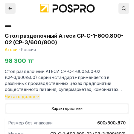
Стол разделочный Атеси СР-С-1-600.800-
02 (СР-3/600/800)
Атеси
·
Россия
98 300 тг
Стол разделочный АТЕСИ СР-С-1-600.800-02
(СР-3/600/800) серии «стандарт» применяется в
различных производственных цехах предприятий
общественного питания, супермаркетах, комбинатах
пищевой промышленности для разделывания и обработки
Читать далее
пищевых продуктов, а также в качестве вспомогательной
поверхности для кухонного оборудования.
Характеристики
Столешница изготовлена из нержавеющей стали. Она
укреплена с внутренней стороны листом ламинированной
Размер без упаковки
600х800х870
древесно-стружечной плиты, что увеличивает прочность
и исключает прогиб столешницы. Углы столешницы
Модель
СР-С-1-600.800-02 (СР-3/600/800)