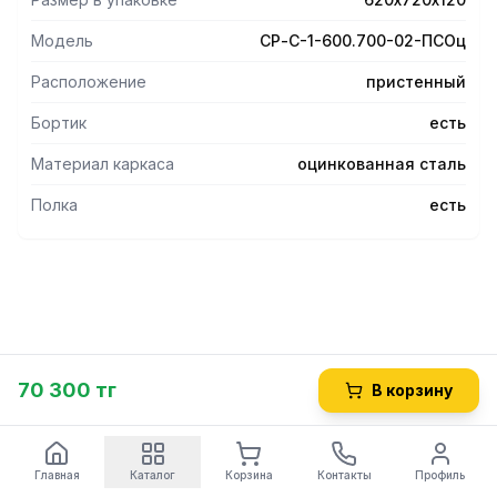
Углы столешницы заварены и зашлифованы, что
обеспечивает гигиеническую безопасность и облегчает
Модель
СР-С-1-600.700-02-ПСОц
санитарную обработку столешницы.
Расположение
пристенный
Бортик
есть
Материал каркаса
оцинкованная сталь
Полка
есть
70 300 тг
В корзину
Главная
Каталог
Корзина
Контакты
Профиль