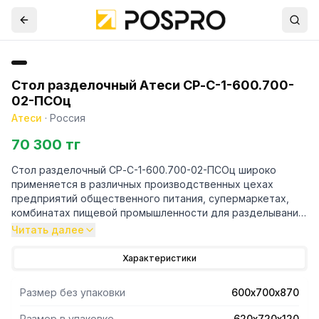
Стол разделочный Атеси СР-С-1-600.700-
02-ПСОц
Атеси
·
Россия
70 300 тг
Стол разделочный СР-С-1-600.700-02-ПСОц широко
применяется в различных производственных цехах
предприятий общественного питания, супермаркетах,
комбинатах пищевой промышленности для разделывания
и обработки пищевых продуктов, а также в качестве
Читать далее
вспомогательной поверхности для кухонного
оборудования.
Характеристики
Все кромки столешницы и элементов каркаса имеют
подгиб (фальцовку), что полностью исключает получение
Размер без упаковки
600х700х870
травмы персоналом при сборке, эксплуатации и
санитарной обработке стола.
Размер в упаковке
620х720х120