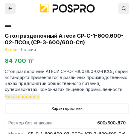
Стол разделочный Атеси СР-С-1-600.600-
02-ПСОц (СР-3-600/600-Сп)
Атеси
·
Россия
84 700 тг
Стол разделочный АТЕСИ СР-С-1-600.600-02-ПСОц серии
«стандарт» применяется в различных производственных
цехах предприятий общественного питания,
супермаркетах, комбинатах пищевой промышленности
для разделывания и обработки пищевых продуктов, а
Читать далее
также в качестве вспомогательной поверхности для
кухонного оборудования.
Характеристики
Столешница изготовлена из нержавеющей стали. Она
укреплена с внутренней стороны листом ламинированной
Размер без упаковки
600х600х870
древесно-стружечной плиты, что увеличивает прочность
и исключает прогиб столешницы. Углы столешницы
Модель
СР-С-1-600.600-02-ПСОц (СР-3-600/600-Сп)