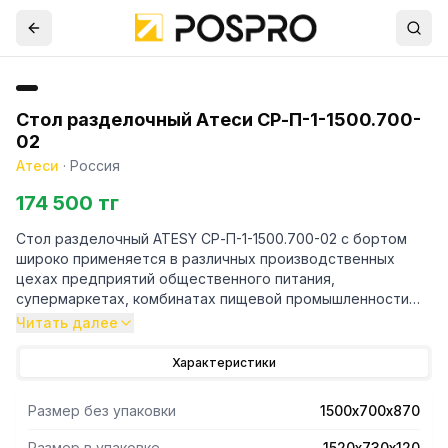
Стол разделочный Атеси СР-П-1-1500.700-
02
Атеси
·
Россия
174 500 тг
Стол разделочный ATESY СР-П-1-1500.700-02 с бортом
широко применяется в различных производственных
цехах предприятий общественного питания,
супермаркетах, комбинатах пищевой промышленности
для разделывания и обработки пищевых продуктов, а
Читать далее
также в качестве вспомогательной поверхности для
кухонного оборудования.
Характеристики
- Все кромки столешницы и элементов каркаса имеют
Размер без упаковки
1500х700х870
подгиб (фальцовку), что полностью исключает получение
травмы персоналом при сборке, эксплуатации и
Размер в упаковке
1520х730х120