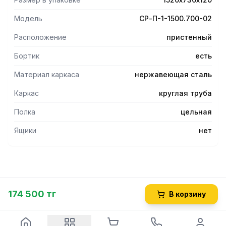
санитарной обработке стола.
- Углы столешницы заварены и зашлифованы, что
Модель
СР-П-1-1500.700-02
обеспечивает гигиеническую безопасность и облегчает
санитарную обработку столешницы.
Расположение
пристенный
- Сплошная полка и столешница выполнены из
нержавеющей стали AISI 430 толщиной 0,8 мм, каркас - из
Бортик
есть
трубы диаметром 40 мм из нержавеющей стали AISI 201,
Материал каркаса
нержавеющая сталь
ножки - из нержавеющей стали, опора ножек - из
пластика.
Каркас
круглая труба
Полка
цельная
Ящики
нет
174 500 тг
В корзину