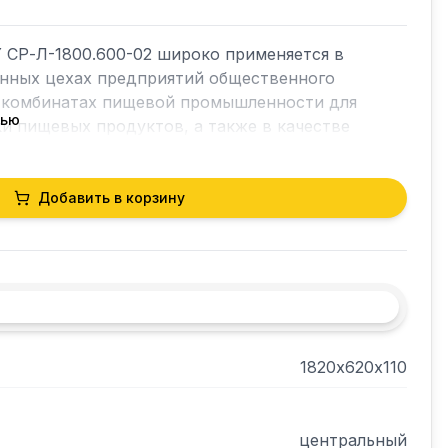
 СР-Л-1800.600-02 широко применяется в 
нных цехах предприятий общественного 
, комбинатах пищевой промышленности для 
тью
и пищевых продуктов, а также в качестве 
ости для кухонного оборудования.

Добавить в корзину
ивает безопасность персонала при его сборке, 
ой обработке.

т санитарную обработку столешницы.

1820х620х110
рены.
центральный