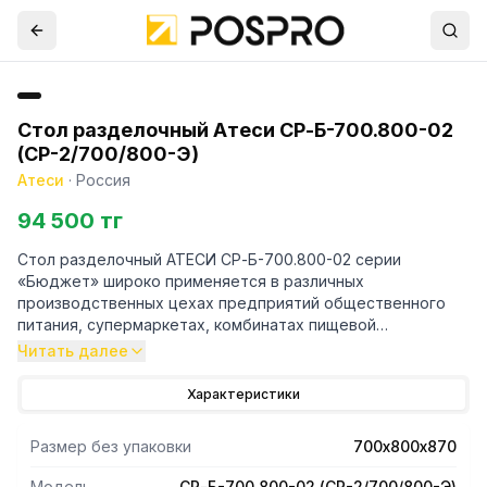
Стол разделочный Атеси СР-Б-700.800-02
(СР-2/700/800-Э)
Атеси
·
Россия
94 500 тг
Стол разделочный АТЕСИ СР-Б-700.800-02 серии
«Бюджет» широко применяется в различных
производственных цехах предприятий общественного
питания, супермаркетах, комбинатах пищевой
промышленности для разделывания и обработки
Читать далее
пищевых продуктов, а также в качестве вспомогательной
поверхности для кухонного оборудования.
Характеристики
Столешница изготовлена из нержавеющей стали AISI430.
Она укреплена с внутренней стороны листом
Размер без упаковки
700х800х870
ламинированной древесно-стружечной плиты, что
увеличивает прочность и исключает прогиб столешницы.
Модель
СР-Б-700.800-02 (СР-2/700/800-Э)