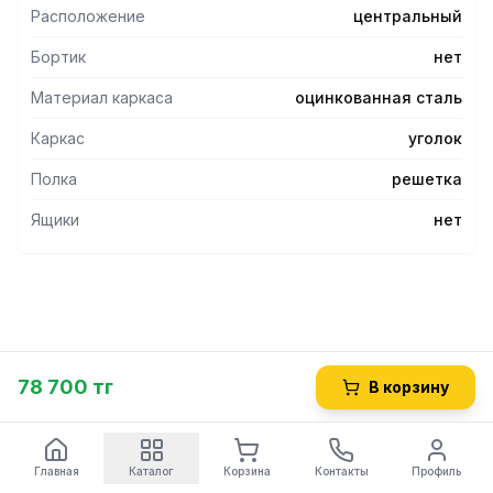
оцинкованной стали.
Расположение
центральный
- Стол имеет полку-решётку, также изготовленную из
оцинкованной стали
Бортик
нет
- Ножки столов имеют регулируемые по высоте опоры,
позволяющие компенсировать неровности пола.
Материал каркаса
оцинкованная сталь
Каркас
уголок
Полка
решетка
Ящики
нет
78 700 тг
В корзину
Главная
Каталог
Корзина
Контакты
Профиль