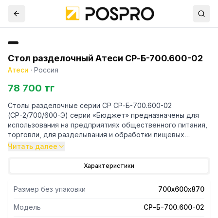
Стол разделочный Атеси СР-Б-700.600-02
Атеси
·
Россия
78 700 тг
Столы разделочные серии СР СР-Б-700.600-02
(СР-2/700/600-Э) серии «Бюджет» предназначены для
использования на предприятиях общественного питания,
торговли, для разделывания и обработки пищевых
продуктов, а также в качестве вспомогательной
Читать далее
поверхности для кухонного оборудования.
Характеристики
- Столешница столов изготовлена из нержавеющей
стали, укреплена с внутренней стороны листом
Размер без упаковки
700х600х870
ламинированной древесностружечной плиты, что
увеличивает прочность и исключает прогиб столешницы.
Модель
СР-Б-700.600-02
- Стойки столов в виде уголка изготовлены из