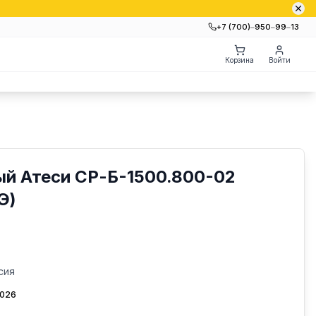
+7 (700)‒950‒99‒13
Корзина
Войти
ый Атеси СР-Б-1500.800-02
Э)
сия
2026