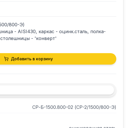
500/800-Э)

ица - AISI430, каркас - оцинк.сталь, полка-
 столешницы - 'конверт'
Добавить в корзину
СР-Б-1500.800-02 (СР-2/1500/800-Э)