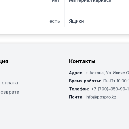
нет
Материал каркаса
есть
Ящики
ция
Контакты
Адрес:
г. Астана, ​Ул. Илияс 
Время работы:
Пн-Пт 10:00-
 оплата
Телефон:
+7 (700)‒950‒99‒1
возврата
Почта:
info@pospro.kz