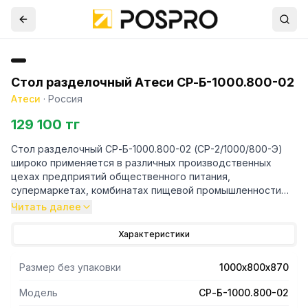
Стол разделочный Атеси СР-Б-1000.800-02
Атеси
·
Россия
129 100 тг
Стол разделочный СР-Б-1000.800-02 (СР-2/1000/800-Э)
широко применяется в различных производственных
цехах предприятий общественного питания,
супермаркетах, комбинатах пищевой промышленности
для разделывания и обработки пищевых продуктов, а
Читать далее
также в качестве вспомогательной поверхности для
кухонного оборудования.
Характеристики
- Все кромки столешницы и элементов каркаса имеют
Размер без упаковки
1000х800х870
подгиб (фальцовку), что полностью исключает получение
травмы персоналом при сборке, эксплуатации и
Модель
СР-Б-1000.800-02
санитарной обработке стола.