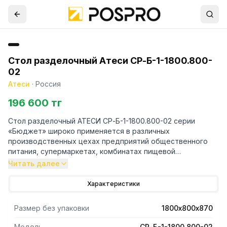
Стол разделочный Атеси СР-Б-1-1800.800-
02
Атеси
·
Россия
196 600 тг
Стол разделочный АТЕСИ СР-Б-1-1800.800-02 серии
«Бюджет» широко применяется в различных
производственных цехах предприятий общественного
питания, супермаркетах, комбинатах пищевой
промышленности для разделывания и обработки
Читать далее
пищевых продуктов, а также в качестве вспомогательной
поверхности для кухонного оборудования.
Характеристики
Столешница изготовлена из нержавеющей стали AISI430.
Она укреплена с внутренней стороны листом
Размер без упаковки
1800х800х870
ламинированной древесно-стружечной плиты, что
увеличивает прочность и исключает прогиб столешницы.
Модель
СР-Б-1-1800.800-02