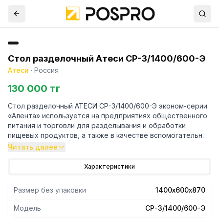
Стол разделочный Атеси СР-3/1400/600-Э
Атеси
·
Россия
130 000 тг
Стол разделочный АТЕСИ СР-3/1400/600-Э эконом-серии
«Алента» используется на предприятиях общественного
питания и торговли для разделывания и обработки
пищевых продуктов, а также в качестве вспомогательной
поверхности для кухонного оборудования.
Читать далее
Столешница изготовлена из нержавеющей стали AISI430.
Каркас — из оцинкованного уголка. Стол имеет полку-
Характеристики
решетку из оцинкованной стали.
Размер без упаковки
1400х600х870
Модель
СР-3/1400/600-Э