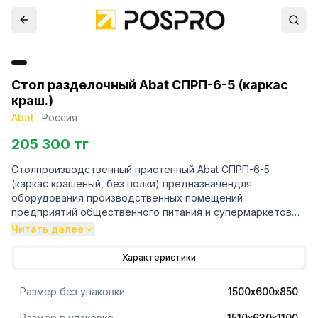
Стол разделочный Abat СПРП-6-5 (каркас
краш.)
Abat
·
Россия
205 300 тг
Столпроизводственный пристенный Abat СПРП-6-5
(каркас крашеный, без полки) предназначендля
оборудования производственных помещений
предприятий общественного питания и супермаркетов
для выполнения работ, связанных с приготовлением и
Читать далее
сортировкой пищевых продуктов.
Характеристики
- Конструкция стола разборная - удобная для
транспортировки.
Размер без упаковки
1500х600х850
- Усиленный стальной каркас и его стяжки изготовлены из
трубы с регулируемыми по высоте ножками.
Размер в упаковке
1510х630х1100