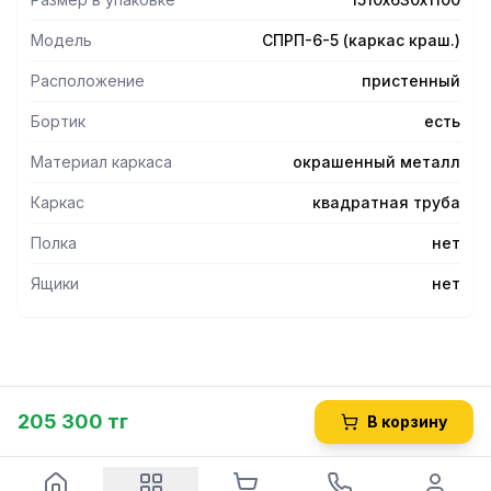
- Столешница с бортиком выполнены из нержавеющей
стали марки AISI 304 с подкладкой из
Модель
СПРП-6-5 (каркас краш.)
влагонепроницаемой фанеры толщиной 12 мм.
-Допускаемая нагрузка на столешницуне более 100 кг.
Расположение
пристенный
-Допускаемая нагрузка на нижнюю полкуне более 50 кг.
Бортик
есть
Опции
Материал каркаса
окрашенный металл
-Полки для столов СПРП (каркас крашеный) 600
сериизаказываются отдельно.
Каркас
квадратная труба
Полка
нет
Ящики
нет
205 300 тг
В корзину