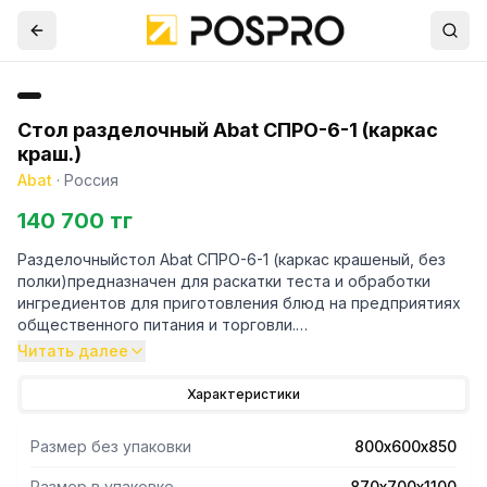
Стол разделочный Abat СПРО-6-1 (каркас
краш.)
Abat
·
Россия
140 700 тг
Разделочныйстол Abat СПРО-6-1 (каркас крашеный, без
полки)предназначен для раскатки теста и обработки
ингредиентов для приготовления блюд на предприятиях
общественного питания и торговли.
Читать далее
- Конструкция стола разборная - удобная для
транспортировки.
Характеристики
- Усиленный стальной каркаси его стяжки изготовлены из
трубы с регулируемыми по высоте ножками.
Размер без упаковки
800х600х850
- Столешница с бортиком выполнены из нержавеющей
стали.
Размер в упаковке
870х700х1100