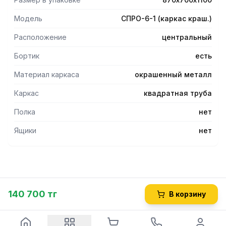
-Полки для столов СПРО (каркас крашеный) 600
сериизаказываются отдельно.
Модель
СПРО-6-1 (каркас краш.)
Расположение
центральный
Бортик
есть
Материал каркаса
окрашенный металл
Каркас
квадратная труба
Полка
нет
Ящики
нет
140 700 тг
В корзину