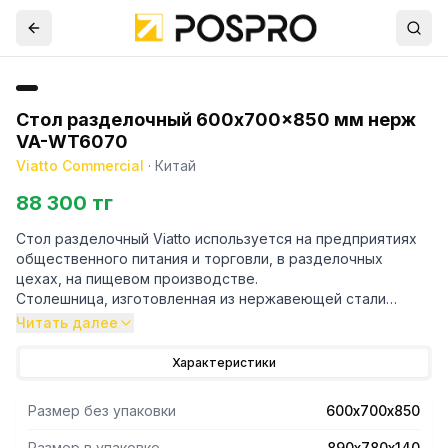
Стол разделочный 600x700x850 мм нерж
VA-WT6070
Viatto Commercial
·
Китай
88 300 тг
Стол разделочный Viatto используется на предприятиях
общественного питания и торговли, в разделочных
цехах, на пищевом производстве.
Столешница, изготовленная из нержавеющей стали
толщиной 0,8мм, имеет подложку из ДВП высокой
Читать далее
плотности.
Внизу расположена сплошная полка.
Характеристики
Размер без упаковки
600х700х850
Размер в упаковке
890х780х140