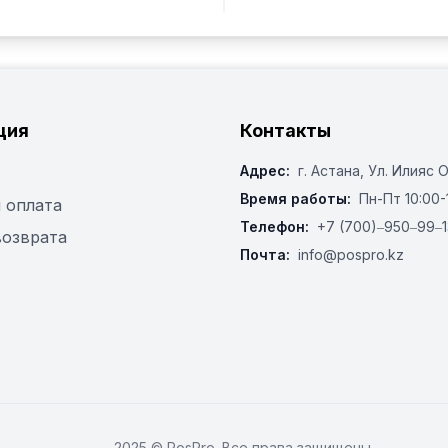
ция
Контакты
Адрес:
г. Астана, ​Ул. Илияс 
Время работы:
Пн-Пт 10:00-
 оплата
Телефон:
+7 (700)‒950‒99‒1
возврата
Почта:
info@pospro.kz
2025 © PosPro. Все права защищены.