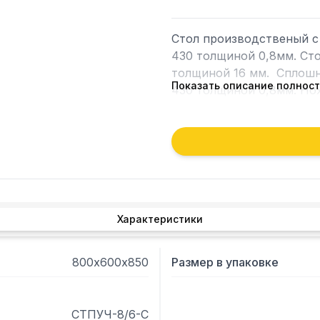
Стол производственый с
430 толщиной 0,8мм. Ст
толщиной 16 мм.  Сплошн
Показать описание полнос
430 толщиной 0,8мм. Нож
нержавеющей стали марки
У производственного ст
стали марки AISI 430 тол
равнораспределенная 250 
упакованном виде издели
23 кг.
Характеристики
800х600х850
Размер в упаковке
СТПУЧ-8/6-С