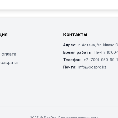
ция
Контакты
Адрес:
г. Астана, ​Ул. Илияс 
Время работы:
Пн-Пт 10:00-
 оплата
Телефон:
+7 (700)‒950‒99‒1
возврата
Почта:
info@pospro.kz
2025 © PosPro. Все права защищены.