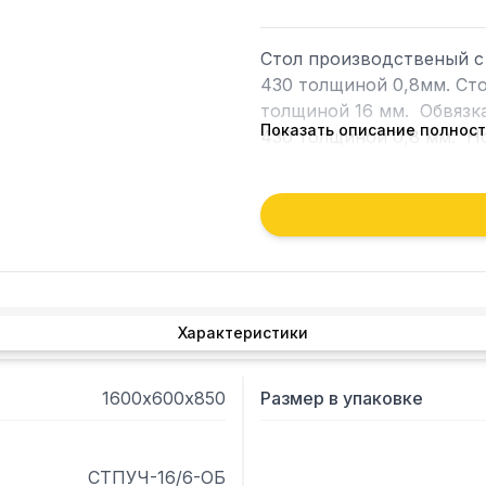
Стол производственый с
430 толщиной 0,8мм. Ст
толщиной 16 мм.  Обвязк
Показать описание полнос
430 толщиной 0,8 мм.  Н
нержавеющей стали марки
У производственного ст
стали марки AISI 430 тол
равнораспределенная 250
габариты 1615х615х110 мм.
Характеристики
1600х600х850
Размер в упаковке
СТПУЧ-16/6-ОБ