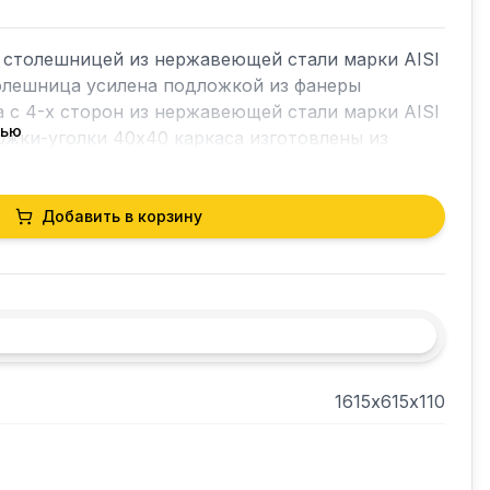
 столешницей из нержавеющей стали марки AISI 
олешница усилена подложкой из фанеры 
а с 4-х сторон из нержавеющей стали марки AISI 
тью
ожки-уголки 40х40 каркаса изготовлены из 
 AISI 430 толщиной 1 мм. Регулируемые опоры. 
ола имеется съёмный борт из нержавеющей 
щиной 0,8мм. Нагрузка на все изделие 
Добавить в корзину
 кг. В упакованном виде изделие имеет 
 Вес  изделия 42 кг.
1615х615х110