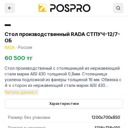
Стол производственный RADA СТПУЧ-12/7-
ОБ
RADA
·
Россия
60 500 тг
Стол производственый с столешницей из нержавеющей
стали марки AISI 430 толщиной 0,8мм. Столешница
усилена подложкой из фанеры толщиной 16 мм. Обвязка с
4-х сторон из нержавеющей стали марки AISI 430
толщиной 0,8 мм. Ножки-уголки 40х40 каркаса
Читать далее
изготовлены из нержавеющей стали марки AISI 430
толщиной 1 мм. Регулируемые опоры. У
Характеристики
производственного стола имеется съёмный борт из
нержавеющей стали марки AISI 430 толщиной 0,8мм.
Размер без упаковки
1200х700х850
Нагрузка на все изделие равнораспределенная 250 кг. В
упакованном виде изделие имеет габариты 1216х718х110
Размер в упаковке
1216х718х110