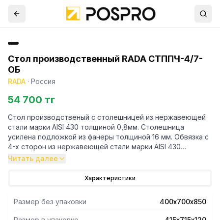
Стол производственный RADA СТППЧ-4/7-
ОБ
RADA
·
Россия
54 700 тг
Стол производственый с столешницей из нержавеющей
стали марки AISI 430 толщиной 0,8мм. Столешница
усилена подложкой из фанеры толщиной 16 мм. Обвязка с
4-х сторон из нержавеющей стали марки AISI 430
толщиной 0,8 мм. Ножки каркаса из профильной трубы
Читать далее
40х40 нержавеющей стали марки AISI 430 толщиной 1,2
мм. Регулируемые опоры. У производственного стола
Характеристики
имеется съёмный борт из нержавеющей стали марки AISI
430 толщиной 0,8мм. Нагрузка на все изделие
Размер без упаковки
400х700х850
равнораспределенная 250 кг. Стол поставляется в
разобранном виде. В упакованном виде изделие имеет
Размер в упаковке
415х715х120