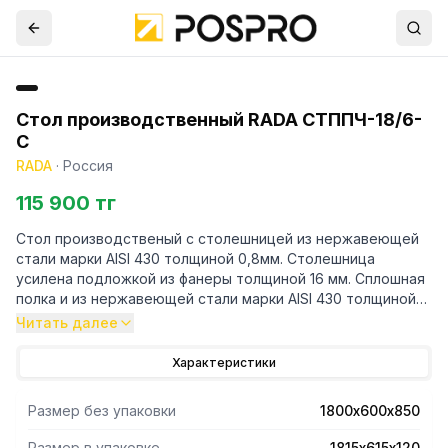
Стол производственный RADA СТППЧ-18/6-
С
RADA
·
Россия
115 900 тг
Стол производственый с столешницей из нержавеющей
стали марки AISI 430 толщиной 0,8мм. Столешница
усилена подложкой из фанеры толщиной 16 мм. Сплошная
полка и из нержавеющей стали марки AISI 430 толщиной
0,8мм. Ножки каркаса из профильной трубы 40х40
Читать далее
нержавеющей стали марки AISI 430 толщиной 1,2 мм.
Регулируемые опоры. У производственного стола
Характеристики
имеется съёмный борт из нержавеющей стали марки AISI
430 толщиной 0,8мм. Нагрузка на все изделие
Размер без упаковки
1800х600х850
равнораспределенная 250 кг. Стол поставляется в
разобранном виде. В упакованном виде изделие имеет
Размер в упаковке
1815х615х120