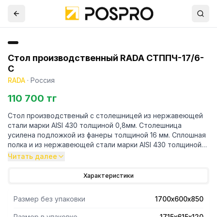
Стол производственный RADA СТППЧ-17/6-
С
RADA
·
Россия
110 700 тг
Стол производственый с столешницей из нержавеющей
стали марки AISI 430 толщиной 0,8мм. Столешница
усилена подложкой из фанеры толщиной 16 мм. Сплошная
полка и из нержавеющей стали марки AISI 430 толщиной
0,8мм. Ножки каркаса из профильной трубы 40х40
Читать далее
нержавеющей стали марки AISI 430 толщиной 1,2 мм.
Регулируемые опоры. У производственного стола
Характеристики
имеется съёмный борт из нержавеющей стали марки AISI
430 толщиной 0,8мм. Нагрузка на все изделие
Размер без упаковки
1700х600х850
равнораспределенная 250 кг. Стол поставляется в
разобранном виде. В упакованном виде изделие имеет
Размер в упаковке
1715х615х120