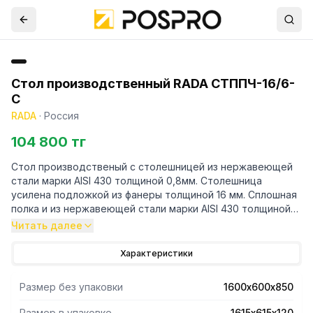
Стол производственный RADA СТППЧ-16/6-
С
RADA
·
Россия
104 800 тг
Стол производственый с столешницей из нержавеющей
стали марки AISI 430 толщиной 0,8мм. Столешница
усилена подложкой из фанеры толщиной 16 мм. Сплошная
полка и из нержавеющей стали марки AISI 430 толщиной
0,8мм. Ножки каркаса из профильной трубы 40х40
Читать далее
нержавеющей стали марки AISI 430 толщиной 1,2 мм.
Регулируемые опоры. У производственного стола
Характеристики
имеется съёмный борт из нержавеющей стали марки AISI
430 толщиной 0,8мм. Нагрузка на все изделие
Размер без упаковки
1600х600х850
равнораспределенная 250 кг. Стол поставляется в
разобранном виде. В упакованном виде изделие имеет
Размер в упаковке
1615х615х120