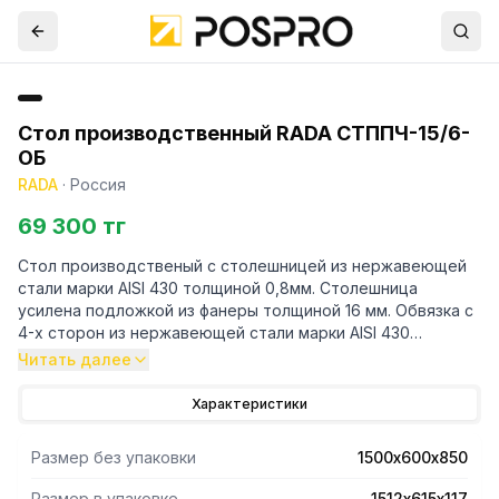
Стол производственный RADA СТППЧ-15/6-
ОБ
RADA
·
Россия
69 300 тг
Стол производственый с столешницей из нержавеющей
стали марки AISI 430 толщиной 0,8мм. Столешница
усилена подложкой из фанеры толщиной 16 мм. Обвязка с
4-х сторон из нержавеющей стали марки AISI 430
толщиной 0,8 мм. Ножки каркаса из профильной трубы
Читать далее
40х40 нержавеющей стали марки AISI 430 толщиной 1,2
мм. Регулируемые опоры. У производственного стола
Характеристики
имеется съёмный борт из нержавеющей стали марки AISI
430 толщиной 0,8мм. Нагрузка на все изделие
Размер без упаковки
1500х600х850
равнораспределенная 250 кг. Стол поставляется в
разобранном виде. В упакованном виде изделие имеет
Размер в упаковке
1512х615х117