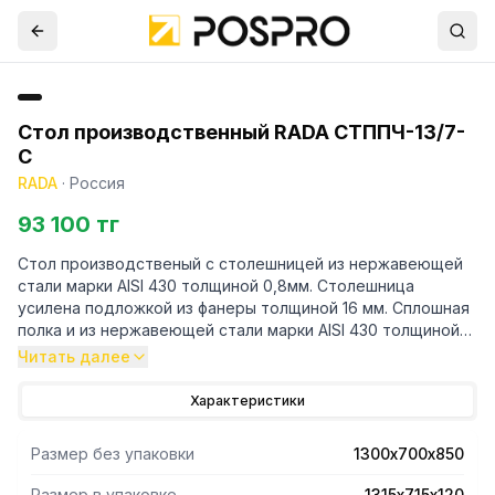
Стол производственный RADA СТППЧ-13/7-
С
RADA
·
Россия
93 100 тг
Стол производственый с столешницей из нержавеющей
стали марки AISI 430 толщиной 0,8мм. Столешница
усилена подложкой из фанеры толщиной 16 мм. Сплошная
полка и из нержавеющей стали марки AISI 430 толщиной
0,8мм. Ножки каркаса из профильной трубы 40х40
Читать далее
нержавеющей стали марки AISI 430 толщиной 1,2 мм.
Регулируемые опоры. У производственного стола
Характеристики
имеется съёмный борт из нержавеющей стали марки AISI
430 толщиной 0,8мм. Нагрузка на все изделие
Размер без упаковки
1300х700х850
равнораспределенная 250 кг. Стол поставляется в
разобранном виде. В упакованном виде изделие имеет
Размер в упаковке
1315х715х120