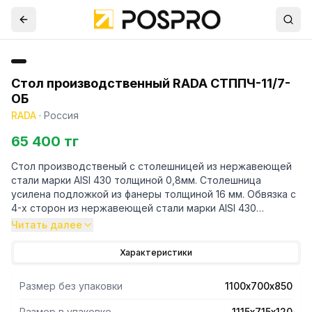
Стол производственный RADA СТППЧ-11/7-
ОБ
RADA
·
Россия
65 400 тг
Стол производственый с столешницей из нержавеющей
стали марки AISI 430 толщиной 0,8мм. Столешница
усилена подложкой из фанеры толщиной 16 мм. Обвязка с
4-х сторон из нержавеющей стали марки AISI 430
толщиной 0,8 мм. Ножки каркаса из профильной трубы
Читать далее
40х40 нержавеющей стали марки AISI 430 толщиной 1,2
мм. Регулируемые опоры. У производственного стола
Характеристики
имеется съёмный борт из нержавеющей стали марки AISI
430 толщиной 0,8мм. Нагрузка на все изделие
Размер без упаковки
1100х700х850
равнораспределенная 250 кг. Стол поставляется в
разобранном виде. В упакованном виде изделие имеет
Размер в упаковке
1115х715х120