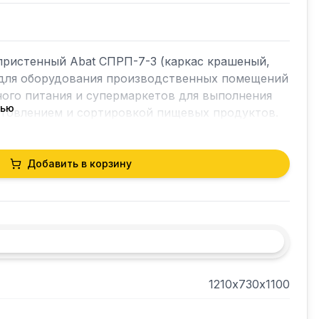
ристенный Abat СПРП-7-3 (каркас крашеный, 
ндля оборудования производственных помещений 
ого питания и супермаркетов для выполнения 
тью
отовлением и сортировкой пищевых продуктов.

Добавить в корзину
 ножками.

гонепроницаемой фанеры толщиной 12 мм.

1210х730х1100
(каркас крашеный) 700 сериизаказываются 