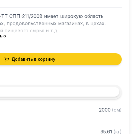
ТТ СПП-211/2008 имеет широкую область 
х, продовольственных магазинах, в цехах, 
 пищевого сырья и т.д.

тью
й с объемным бортом высотой 70 мм, 
Добавить в корзину
щей стали марки AISI 304 толщиной 0,8 мм

голка 40х40 толщиной 2 мм, покрытого 
го цвета

шенного металла толщиной 2 мм

разобранном виде
2000
(
см
)
35.61
(
кг
)