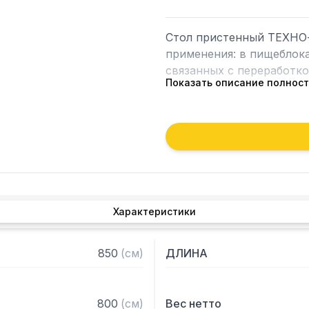
Стол пристенный ТЕХНО-
применения: в пищеблока
связанных с переработкой
Показать описание полнос
Особенности:

— Стол производственны
столешница из нержавею
— Каркас разборный из у
порошковой краской серо
— Полка-решетка из кра
Характеристики
— Регулируемые опоры

— Стол поставляется в 
850
(
см
)
ДЛИНА
800
(
см
)
Вес нетто