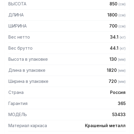
70 мм, столешница из нержавеющей стали марки AISI 304
ВЫСОТА
850
(
см
)
толщиной 0,8 мм
— Каркас разборный из уголка 40х40 толщиной 2 мм,
ДЛИНА
1800
(
см
)
покрытого порошковой краской серого цвета
— Полка-решетка из крашенного металла толщиной 2 мм
ШИРИНА
700
(
см
)
— Регулируемые опоры
— Стол поставляется в разобранном виде
Вес нетто
34.1
(
кг
)
Вес брутто
44.1
(
кг
)
Высота в упаковке
130
(
мм
)
Длина в упаковке
1820
(
мм
)
Ширина в упаковке
720
(
мм
)
Страна
Россия
Гарантия
365
МОДЕЛЬ
53433
Материал каркаса
Крашеный металл