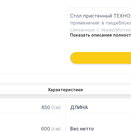
Стол пристенный ТЕХНО-
применения: в пищеблока
связанных с переработкой
Показать описание полнос
Особенности:

— Стол производственны
столешница из нержавею
— Каркас разборный из у
порошковой краской серо
— Полка-решетка из кра
Характеристики
— Регулируемые опоры

— Стол поставляется в 
850
(
см
)
ДЛИНА
600
(
см
)
Вес нетто