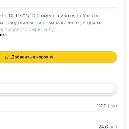
ТТ СПП-211/1100 имеет широкую область 
х, продовольственных магазинах, в цехах, 
 пищевого сырья и т.д.

тью
й с объемным бортом высотой 70 мм, 
Добавить в корзину
щей стали марки AISI 304 толщиной 0,8 мм

голка 40х40 толщиной 2 мм, покрытого 
го цвета

шенного металла толщиной 2 мм

разобранном виде
1100
(
см
)
24.6
(
кг
)