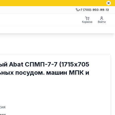
+7 (700)‒950‒99‒13
Корзина
Войти
ый Abat СПМП-7-7 (1715х705
льных посудом. машин МПК и
сия