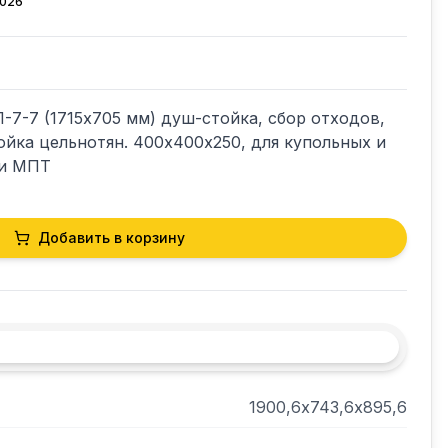
2026
-7 (1715х705 мм) душ-стойка, сбор отходов, 
ойка цельнотян. 400х400х250, для купольных и 
 и МПТ
Добавить в корзину
1900,6х743,6х895,6