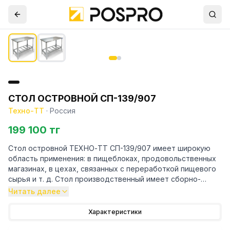
СТОЛ ОСТРОВНОЙ СП-139/907
Техно-ТТ
·
Россия
199 100 тг
Стол островной ТЕХНО-ТТ СП-139/907 имеет широкую
область применения: в пищеблоках, продовольственных
магазинах, в цехах, связанных с переработкой пищевого
сырья и т. д. Стол производственный имеет сборно-
разборную конструкцию. Он состоит из столешницы и
Читать далее
каркаса, изготовленного из конструкционного профиля.
Столы без борта устанавливаются в центре кухонного
Характеристики
помещения и предназначены для четырёхстороннего