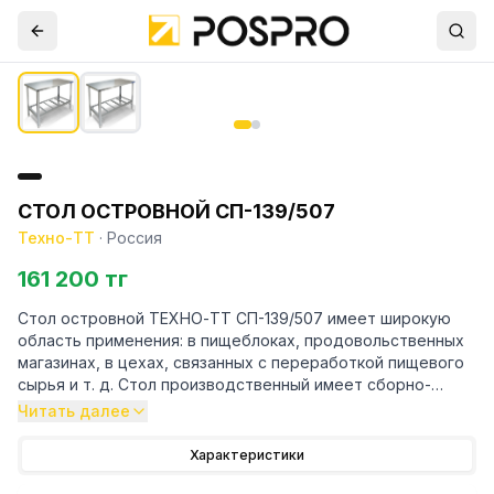
СТОЛ ОСТРОВНОЙ СП-139/507
Техно-ТТ
·
Россия
161 200 тг
Стол островной ТЕХНО-ТТ СП-139/507 имеет широкую
область применения: в пищеблоках, продовольственных
магазинах, в цехах, связанных с переработкой пищевого
сырья и т. д. Стол производственный имеет сборно-
разборную конструкцию. Он состоит из столешницы и
Читать далее
каркаса, изготовленного из конструкционного профиля.
Столы без борта устанавливаются в центре кухонного
Характеристики
помещения и предназначены для четырёхстороннего