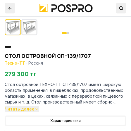
СТОЛ ОСТРОВНОЙ СП-139/1707
Техно-ТТ
·
Россия
279 300 тг
Стол островной ТЕХНО-ТТ СП-139/1707 имеет широкую
область применения: в пищеблоках, продовольственных
магазинах, в цехах, связанных с переработкой пищевого
сырья и т. д. Стол производственный имеет сборно-
разборную конструкцию. Он состоит из столешницы и
Читать далее
каркаса, изготовленного из конструкционного профиля.
Столы без борта устанавливаются в центре кухонного
Характеристики
помещения и предназначены для четырёхстороннего