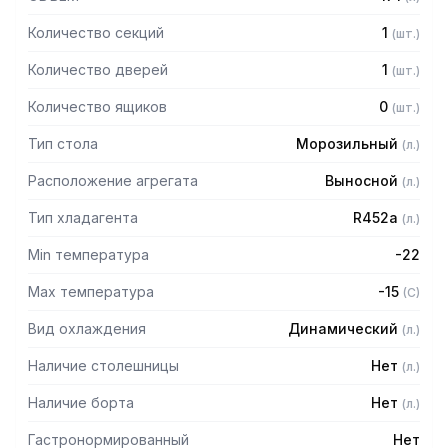
Количество секций
1
(
шт.
)
Количество дверей
1
(
шт.
)
Количество ящиков
0
(
шт.
)
Тип стола
Морозильный
(
л.
)
Расположение агрегата
Выносной
(
л.
)
Тип хладагента
R452a
(
л.
)
Min температура
-22
Max температура
-15
(
C
)
Вид охлаждения
Динамический
(
л.
)
Наличие столешницы
Нет
(
л.
)
Наличие борта
Нет
(
л.
)
Гастронормированный
Нет