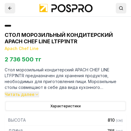
СТОЛ МОРОЗИЛЬНЫЙ КОНДИТЕРСКИЙ
APACH CHEF LINE LTFP1NTR
Apach Chef Line
2 736 500 тг
Стол морозильный кондитерский APACH CHEF LINE
LTFP1NTR предназначен для хранения продуктов,
необходимых для приготовления пищи. Морозильные
столы совмещают в себе два вида кухонного
оборудования: морозильника и рабочего стола. Данное
Читать далее
оборудование незаменимо на предприятиях
общественного питания - кафе, ресторанах, барах и т.п.
Характеристики
Особенности:
ВЫСОТА
810
(
см
)
— Базовая комплектация: 4 направляющих EN60x40
ДЛИНА
755