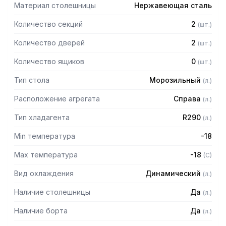
Материал столешницы
Нержавеющая сталь
Количество секций
2
(
шт.
)
Количество дверей
2
(
шт.
)
Количество ящиков
0
(
шт.
)
Тип стола
Морозильный
(
л.
)
Расположение агрегата
Справа
(
л.
)
Тип хладагента
R290
(
л.
)
Min температура
-18
Max температура
-18
(
C
)
Вид охлаждения
Динамический
(
л.
)
Наличие столешницы
Да
(
л.
)
Наличие борта
Да
(
л.
)