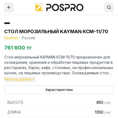
СТОЛ МОРОЗИЛЬНЫЙ KAYMAN КСМ-11/70
Kayman
·
Россия
761 600 тг
Стол морозильный KAYMAN КСМ-11/70 предназначен для
охлаждения, хранения и обработки пищевых продуктов в
ресторанах, барах, кафе, столовых, на профессиональных
кухнях, на пищевых производствах. Охлаждаемые столы,
являются востребованными изделиями в широком
Читать далее
спектре холодильного оборудования для общепита.
Характеристики
Особенности:
ВЫСОТА
850
(
см
)
— Тип оттайки: ТЭН
— Терморегулятор: электронный блок
ДЛИНА
1350
(
см
)
— Клапан Шредера