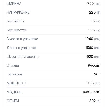
— 1 секция: дверь; 2 секция: дверь
ШИРИНА
700
(
см
)
НАПРЯЖЕНИЕ
220
(
В
)
Вес нетто
85
(
кг
)
Вес брутто
135
(
кг
)
Высота в упаковке
1040
(
мм
)
Длина в упаковке
1560
(
мм
)
Ширина в упаковке
920
(
мм
)
Страна
Россия
Гарантия
365
МОЩНОСТЬ
0.56
(
Вт
)
МОДЕЛЬ
106000010
ОБЪЕМ
302
(
л
)