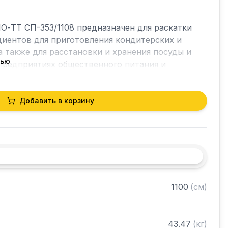
-ТТ СП-353/1108 предназначен для раскатки 
диентов для приготовления кондитерских и 
а также для расстановки и хранения посуды и 
тью
предприятиях общественного питания и 
Добавить в корзину
ина 40 мм)

голка 40х40 мм нержавеющей стали марки AISI 
ка из нержавющей стали марки AISI 430 
1100
(
см
)
разобранном виде
43.47
(
кг
)