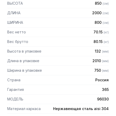
ВЫСОТА
850
(
см
)
— Столешница: бук (толщина 40 мм)
— Каркас разборный из уголка 40х40 мм нержавеющей
ДЛИНА
2000
(
см
)
стали AISI 304 толщиной 2 мм
— Полка-решетка из нержавеющей стали марки AISI 430
ШИРИНА
800
(
см
)
толщиной 2 мм
— Регулируемые опоры
Вес нетто
70.15
(
кг
)
— Стол поставляется в разобранном виде
Вес брутто
80.15
(
кг
)
Высота в упаковке
132
(
мм
)
Длина в упаковке
2010
(
мм
)
Ширина в упаковке
750
(
мм
)
Страна
Россия
Гарантия
365
МОДЕЛЬ
96030
Материал каркаса
Нержавеющая сталь aisi 304