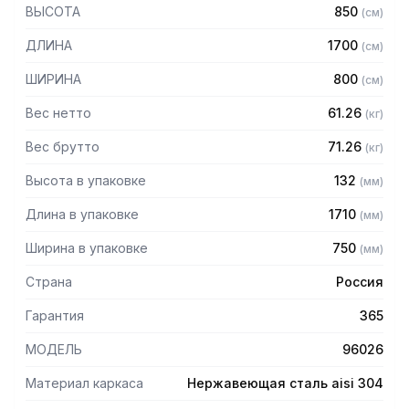
ВЫСОТА
850
(
см
)
— Столешница: бук (толщина 40 мм)
— Каркас разборный из уголка 40х40 мм нержавеющей
ДЛИНА
1700
(
см
)
стали AISI 304 толщиной 2 мм
— Полка-решетка из нержавеющей стали марки AISI 430
ШИРИНА
800
(
см
)
толщиной 2 мм
— Регулируемые опоры
Вес нетто
61.26
(
кг
)
— Стол поставляется в разобранном виде
Вес брутто
71.26
(
кг
)
Высота в упаковке
132
(
мм
)
Длина в упаковке
1710
(
мм
)
Ширина в упаковке
750
(
мм
)
Страна
Россия
Гарантия
365
МОДЕЛЬ
96026
Материал каркаса
Нержавеющая сталь aisi 304