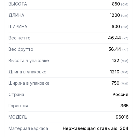
ВЫСОТА
850
(
см
)
— Столешница: бук (толщина 40 мм)
— Каркас разборный из уголка 40х40 мм нержавеющей
ДЛИНА
1200
(
см
)
стали AISI 304 толщиной 2 мм
— Полка-решетка из нержавеющей стали марки AISI 430
ШИРИНА
800
(
см
)
толщиной 2 мм
— Регулируемые опоры
Вес нетто
46.44
(
кг
)
— Стол поставляется в разобранном виде
Вес брутто
56.44
(
кг
)
Высота в упаковке
132
(
мм
)
Длина в упаковке
1210
(
мм
)
Ширина в упаковке
750
(
мм
)
Страна
Россия
Гарантия
365
МОДЕЛЬ
96016
Материал каркаса
Нержавеющая сталь aisi 304