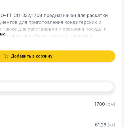
О-ТТ СП-332/1708 предназначен для раскатки 
диентов для приготовления кондитерских и 
а также для расстановки и хранения посуды и 
тью
предприятиях общественного питания и 
Добавить в корзину
ина 40 мм)

трубы 40х40 мм нержавеющей стали марки AISI 
0 мм нержавеющей стали марки AISI 430 
1700
(
см
)
разобранном виде
61.26
(
кг
)