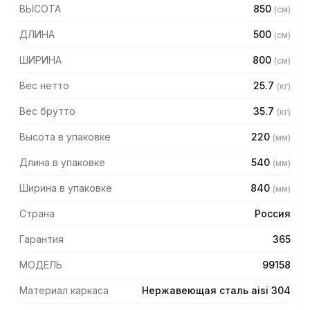
ВЫСОТА
850
(
см
)
— Столешница: бук (толщина 40 мм)
— Каркас разборный из трубы 40х40 мм нержавеющей
ДЛИНА
500
(
см
)
стали AISI 304 толщиной 1,2 мм
— Полка-решетка из нержавеющей стали AISI 304
ШИРИНА
800
(
см
)
толщиной 0,8 мм
— Регулируемые опоры
Вес нетто
25.7
(
кг
)
— Стол поставляется в разобранном виде
Вес брутто
35.7
(
кг
)
Высота в упаковке
220
(
мм
)
Длина в упаковке
540
(
мм
)
Ширина в упаковке
840
(
мм
)
Страна
Россия
Гарантия
365
МОДЕЛЬ
99158
Материал каркаса
Нержавеющая сталь aisi 304