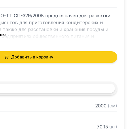
О-ТТ СП-329/2008 предназначен для раскатки 
диентов для приготовления кондитерских и 
а также для расстановки и хранения посуды и 
тью
предприятиях общественного питания и 
Добавить в корзину
ина 40 мм)

трубы 40х40 мм нержавеющей стали AISI 304 
жавеющей стали AISI 304 толщиной 0,8 мм

разобранном виде
2000
(
см
)
70.15
(
кг
)