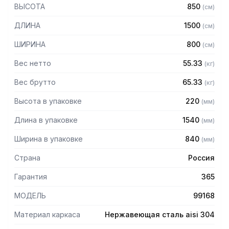
ВЫСОТА
850
(
см
)
— Столешница: бук (толщина 40 мм)
— Каркас разборный из трубы 40х40 мм нержавеющей
ДЛИНА
1500
(
см
)
стали AISI 304 толщиной 1,2 мм
— Полка-решетка из нержавеющей стали AISI 304
ШИРИНА
800
(
см
)
толщиной 0,8 мм
— Регулируемые опоры
Вес нетто
55.33
(
кг
)
— Стол поставляется в разобранном виде
Вес брутто
65.33
(
кг
)
Высота в упаковке
220
(
мм
)
Длина в упаковке
1540
(
мм
)
Ширина в упаковке
840
(
мм
)
Страна
Россия
Гарантия
365
МОДЕЛЬ
99168
Материал каркаса
Нержавеющая сталь aisi 304