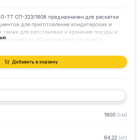
О-ТТ СП-323/1808 предназначен для раскатки 
диентов для приготовления кондитерских и 
а также для расстановки и хранения посуды и 
тью
предприятиях общественного питания и 
Добавить в корзину
ина 40 мм)

трубы 40х40 мм нержавеющей стали AISI 304 
жавеющей стали марки AISI 430 толщиной 0,8 
1800
(
см
)
разобранном виде
64.22
(
кг
)