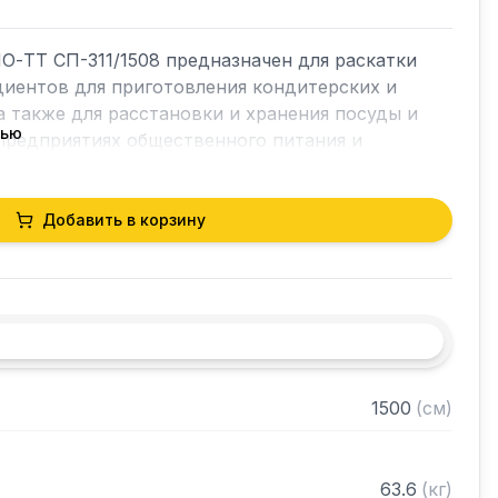
-ТТ СП-311/1508 предназначен для раскатки 
диентов для приготовления кондитерских и 
а также для расстановки и хранения посуды и 
тью
предприятиях общественного питания и 
Добавить в корзину
ина 40 мм)

голка 40х40 мм, толщиной 2 мм, покрытого 
го цвета

шенного металла толщиной 2 мм

разобранном виде
1500
(
см
)
63.6
(
кг
)