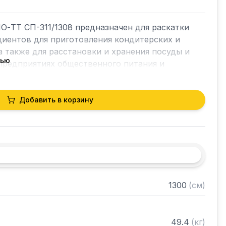
-ТТ СП-311/1308 предназначен для раскатки 
диентов для приготовления кондитерских и 
а также для расстановки и хранения посуды и 
тью
предприятиях общественного питания и 
Добавить в корзину
ина 40 мм)

голка 40х40 мм, толщиной 2 мм, покрытого 
го цвета

шенного металла толщиной 2 мм

разобранном виде
1300
(
см
)
49.4
(
кг
)