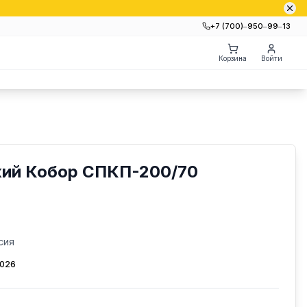
+7 (700)‒950‒99‒13
Корзина
Войти
кий Кобор СПКП-200/70
сия
2026