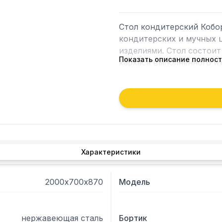
Стол кондитерский Кобор
кондитерских и мучных ц
изделиями. Стол состоит
Показать описание полнос
каркаса выполненного и
трубы 40х40 мм.

- Ножки стола регулирую
рабочей поверхности сто
Характеристики
2000х700х870
Модель
нержавеющая сталь
Бортик