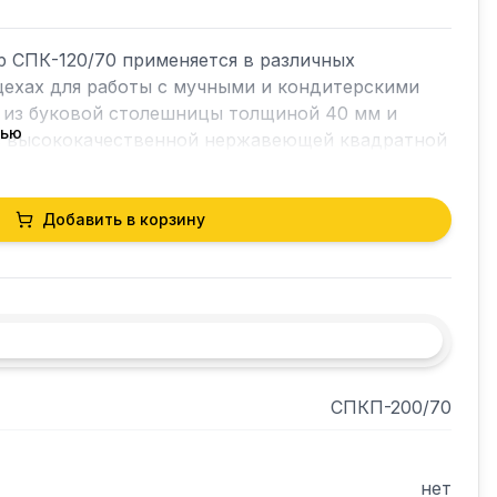
 СПК-120/70 применяется в различных 
ехах для работы с мучными и кондитерскими 
 из буковой столешницы толщиной 40 мм и 
тью
з высококачественной нержавеющей квадратной 
тся по высоте, что помогает избежать наклона 
ла.
Добавить в корзину
СПКП-200/70
нет