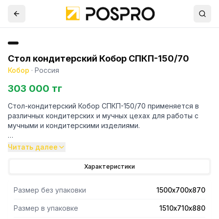
Стол кондитерский Кобор СПКП-150/70
Кобор
·
Россия
303 000 тг
Стол-кондитерский Кобор СПКП-150/70 применяется в
различных кондитерских и мучных цехах для работы с
мучными и кондитерскими изделиями.
- Снизу сплошная полка.
Читать далее
- Стол-кондитерский состоит из буковой столешницы
толщиной 40 мм и каркаса выполненного из
Характеристики
высококачественной нержавеющей квадратной трубы
40х40 мм.
Размер без упаковки
1500х700х870
-Рекомендуемая нагрузка на стол не более 100 кг.
- Ножки стола регулируются по высоте, что помогает
Размер в упаковке
1510х710х880
избежать наклона рабочей поверхности стола.