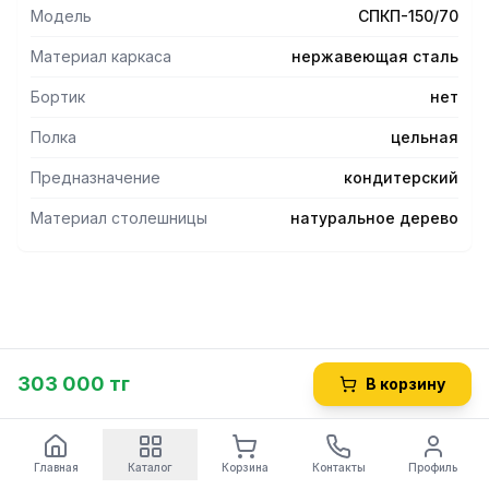
- Стол предназначен для размещения в помещении и
Модель
СПКП-150/70
обеспечивает подход к столу с любой стороны.
Материал каркаса
нержавеющая сталь
Бортик
нет
Полка
цельная
Предназначение
кондитерский
Материал столешницы
натуральное дерево
303 000 тг
В корзину
Главная
Каталог
Корзина
Контакты
Профиль